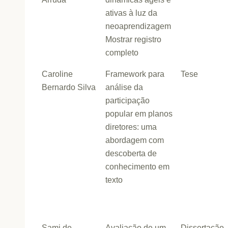
ativas à luz da
neoaprendizagem
Mostrar registro
completo
Caroline
Framework para
Tese
Bernardo Silva
análise da
participação
popular em planos
diretores: uma
abordagem com
descoberta de
conhecimento em
texto
Sami de
Avaliação de um
Dissertação