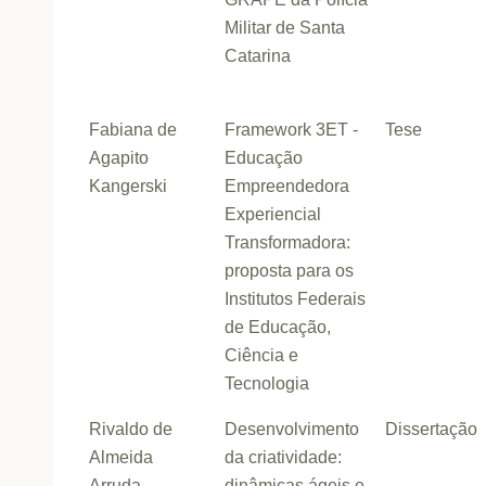
Militar de Santa
Catarina
Fabiana de
Framework 3ET -
Tese
Agapito
Educação
Kangerski
Empreendedora
Experiencial
Transformadora:
proposta para os
Institutos Federais
de Educação,
Ciência e
Tecnologia
Rivaldo de
Desenvolvimento
Dissertação
Almeida
da criatividade:
Arruda
dinâmicas ágeis e