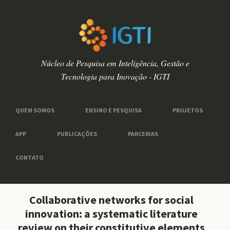
Núcleo de Pesquisa em Inteligência, Gestão e
Tecnologia para Inovação - IGTI
QUEM SOMOS
ENSINO E PESQUISA
PROJETOS
APP
PUBLICAÇÕES
PARCERIAS
CONTATO
Collaborative networks for social
innovation: a systematic literature
review on their constitutive elements